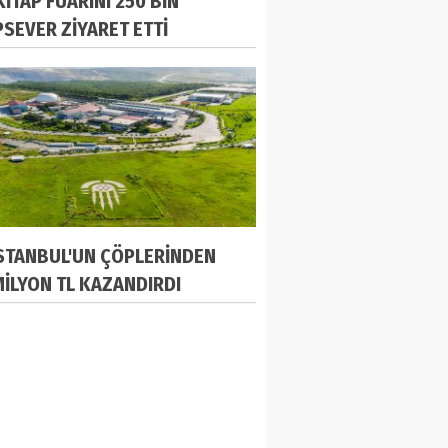
KİTAP FUARINI 250 BİN
PSEVER ZİYARET ETTİ
İSTANBUL'UN ÇÖPLERİNDEN
MİLYON TL KAZANDIRDI