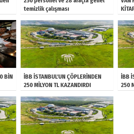
nden
250 personel ve 28 araçla genel
VAN 
temizlik çalışması
KİTA
0 BİN
İBB İSTANBUL'UN ÇÖPLERİNDEN
İBB 
250 MİLYON TL KAZANDIRDI
250 