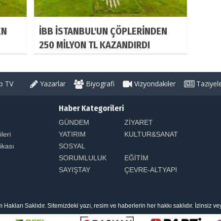
EN
İBB İSTANBUL'UN ÇÖPLERİNDEN
250 MİLYON TL KAZANDIRDI
 TV
Yazarlar
Biyografi
Vizyondakiler
Taziyel
Haber Kategorileri
GÜNDEM
ZİYARET
ileri
YATIRIM
KULTUR&SANAT
tikası
SOSYAL
SORUMLULUK
EĞİTİM
SAYIŞTAY
ÇEVRE-ALTYAPI
arı Saklıdır. Sitemizdeki yazı, resim ve haberlerin her hakkı saklıdır. İzinsiz v