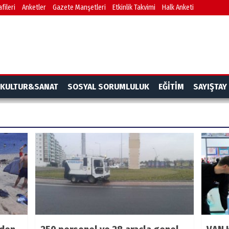
fileri
Anketler
Gazete Manşetleri
Etkinlik Takvimi
Halk Anketi
KULTUR&SANAT
SOSYAL SORUMLULUK
EĞİTİM
SAYIŞTAY