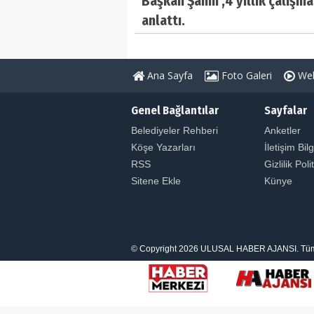
Başkan Şahin ,4 yıllık çalışma
anlattı.
Ana Sayfa
Foto Galeri
Web
Genel Bağlantılar
Sayfalar
Belediyeler Rehberi
Anketler
Köşe Yazarları
İletişim Bilg
RSS
Gizlilik Poli
Sitene Ekle
Künye
© Copyright 2026 ULUSAL HABER AJANSI. Tüm Hakl