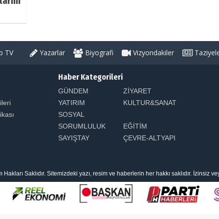
larını
 TV
Yazarlar
Biyografi
Vizyondakiler
Taziyel
Haber Kategorileri
GÜNDEM
ZİYARET
ileri
YATIRIM
KULTUR&SANAT
tikası
SOSYAL
SORUMLULUK
EĞİTİM
SAYIŞTAY
ÇEVRE-ALTYAPI
arı Saklıdır. Sitemizdeki yazı, resim ve haberlerin her hakkı saklıdır. İzinsiz v