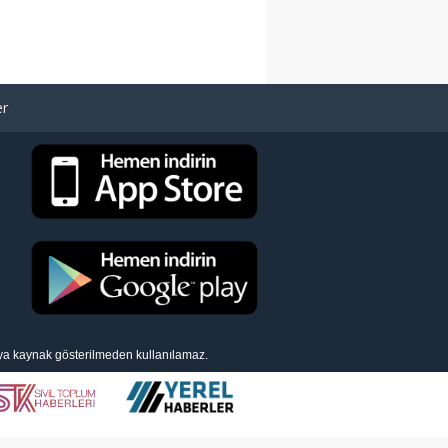
er
eya kaynak gösterilmeden kullanılamaz.