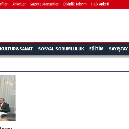
fileri
Anketler
Gazete Manşetleri
Etkinlik Takvimi
Halk Anketi
KULTUR&SANAT
SOSYAL SORUMLULUK
EĞİTİM
SAYIŞTAY